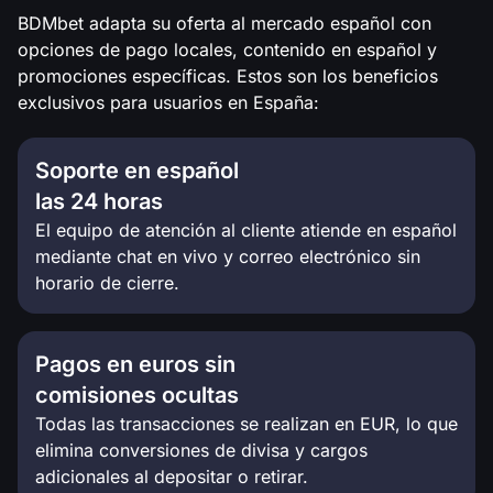
BDMbet adapta su oferta al mercado español con
opciones de pago locales, contenido en español y
promociones específicas. Estos son los beneficios
exclusivos para usuarios en España:
Soporte en español
las 24 horas
El equipo de atención al cliente atiende en español
mediante chat en vivo y correo electrónico sin
horario de cierre.
Pagos en euros sin
comisiones ocultas
Todas las transacciones se realizan en EUR, lo que
elimina conversiones de divisa y cargos
adicionales al depositar o retirar.