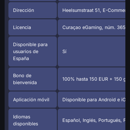
Dirección
Heelsumstraat 51, E-Commerc
Licencia
Curaçao eGaming, núm. 365/
Disponible para
usuarios de
Sí
España
Bono de
100% hasta 150 EUR + 150 giro
bienvenida
Aplicación móvil
Disponible para Android e iOS
Idiomas
Español, Inglés, Portugués, F
disponibles