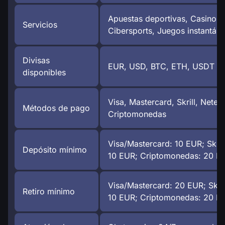
Apuestas deportivas, Casino, 
Servicios
Cibersports, Juegos instantán
Divisas
EUR, USD, BTC, ETH, USDT
disponibles
Visa, Mastercard, Skrill, Netell
Métodos de pago
Criptomonedas
Visa/Mastercard: 10 EUR; Skrill
Depósito mínimo
10 EUR; Criptomonedas: 20 EU
Visa/Mastercard: 20 EUR; Skril
Retiro mínimo
10 EUR; Criptomonedas: 20 EU