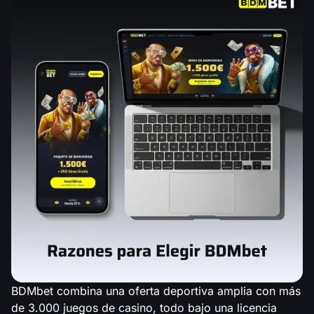
BDMbet combina una oferta deportiva amplia con más
de 3.000 juegos de casino, todo bajo una licencia