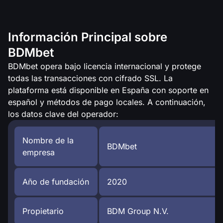
Información Principal sobre
BDMbet
BDMbet opera bajo licencia internacional y protege
todas las transacciones con cifrado SSL. La
plataforma está disponible en España con soporte en
español y métodos de pago locales. A continuación,
los datos clave del operador:
Nombre de la
BDMbet
empresa
Año de fundación
2020
Propietario
BDM Group N.V.