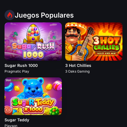
Juegos Populares
Sugar Rush 1000
3 Hot Chillies
Pragmatic Play
3 Oaks Gaming
Sugar Teddy
Playson