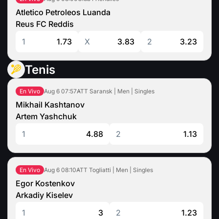
Atletico Petroleos Luanda
Reus FC Reddis
1
1.73
X
3.83
2
3.23
Tenis
Aug 6
07:57
ATT Saransk | Men | Singles
En Vivo
Mikhail Kashtanov
Artem Yashchuk
1
4.88
2
1.13
Aug 6
08:10
ATT Togliatti | Men | Singles
En Vivo
Egor Kostenkov
Arkadiy Kiselev
1
3
2
1.23