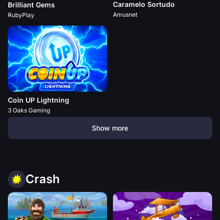
Caramelo Sortudo
Brilliant Gems
Amusnet
RubyPlay
Coin UP Lightning
3 Oaks Gaming
Show more
Crash