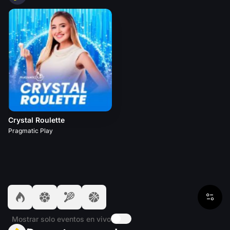
Crystal Roulette
Pragmatic Play
Mostrar solo eventos en vivo