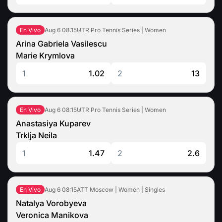
Aug 6
08:15
UTR Pro Tennis Series | Women
En Vivo
Arina Gabriela Vasilescu
Marie Krymlova
1
1.02
2
13
Aug 6
08:15
UTR Pro Tennis Series | Women
En Vivo
Anastasiya Kuparev
Trklja Neila
1
1.47
2
2.6
Aug 6
08:15
ATT Moscow | Women | Singles
En Vivo
Natalya Vorobyeva
Veronica Manikova