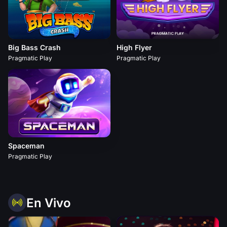
Big Bass Crash
High Flyer
Pragmatic Play
Pragmatic Play
Spaceman
Pragmatic Play
En Vivo