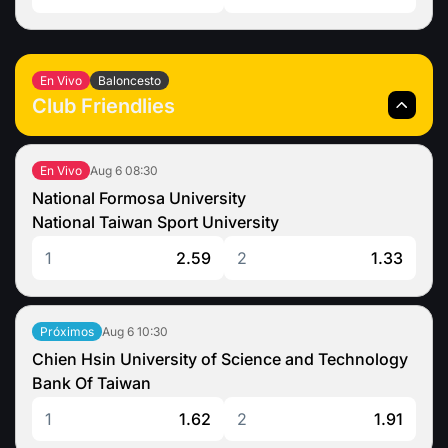
En Vivo
Baloncesto
Club Friendlies
Aug 6
08:30
En Vivo
National Formosa University
National Taiwan Sport University
1
2.59
2
1.33
Aug 6
10:30
Próximos
Chien Hsin University of Science and Technology
Bank Of Taiwan
1
1.62
2
1.91