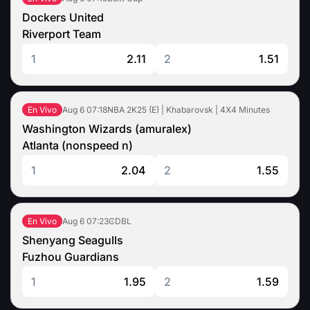
Dockers United
Riverport Team
1
2.11
2
1.51
Aug 6
07:18
NBA 2K25 (E) | Khabarovsk | 4X4 Minutes
En Vivo
Washington Wizards (amuralex)
Atlanta (nonspeed n)
1
2.04
2
1.55
Aug 6
07:23
CDBL
En Vivo
Shenyang Seagulls
Fuzhou Guardians
1
1.95
2
1.59